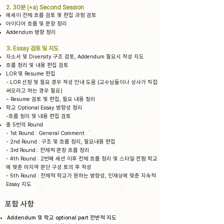
2. 30분 (+a) Second Session
에세이 전체 흐름 검토 및 편집 과정 검토
아이디어 흐름 및 문장 정리
Addendum 방향 정리
3. Essay 검토 및 지도
자
소서 및 Diversity 구조 검토, Addendum 필요시 작성 지도
흐름 정리 및 내용 편집 검토
LOR 및
Resume 편집
- LOR 선정 및 필요 경우 작성 안내 도움 (교수님들이나 상사가 직접
써오라고 하는 경우 필요)
-
Resume 검토 및 편집, 필요 내용 정리
학교 Optional Essay 방향성 정리
-
흐름 정리 및 내용 편집 검토
총 5번의 Round
- 1st Round : General Comment
- 2nd Round : 구조 및 흐름 정리, 필요내용 편집
- 3rd Round : 전체적 문장 흐름 정리
- 4th Round : 2번째 세션 이후 전체 흐름 정리 및 스타일 컨펌 학교
에 맞춘 마지막 문단 구성 토의 후 작성
- 5th Round : 전체적 학교가 원하는 방향성, 인재상에 맞춘 지속적
Essay 지도
포함 사항
Addendum 및 학교 optional part 전반적 지도